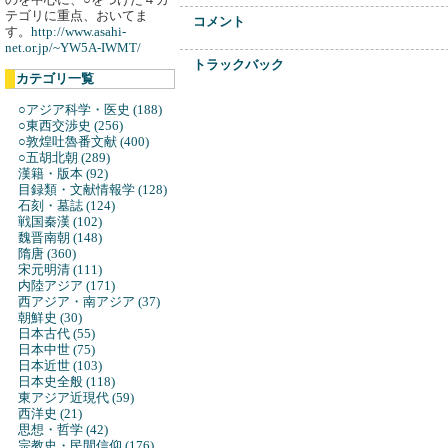
テゴリに重点、おいてま
コメント
す。
http://www.asahi-
net.or.jp/~YW5A-IWMT/
トラックバック
カテゴリ一覧
○アジア科学・医史 (188)
○東西交渉史 (256)
○敦煌吐魯番文献 (400)
○五胡北朝 (289)
漢籍・版本 (92)
目録類・文献情報学 (128)
石刻・墓誌 (124)
戦国秦漢 (102)
魏晋南朝 (148)
隋唐 (360)
宋元明清 (111)
内陸アジア (171)
西アジア・南アジア (37)
朝鮮史 (30)
日本古代 (55)
日本中世 (75)
日本近世 (103)
日本史全般 (118)
東アジア近現代 (59)
西洋史 (21)
思想・哲学 (42)
宗教史・民間信仰 (176)