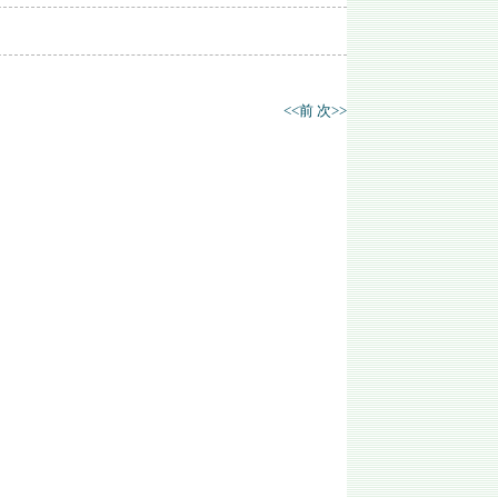
<<前
次>>