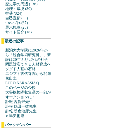
歴史学の周辺 (136)
地理・環境 (30)
拝受 (324)
自己宣伝 (33)
つれづれ (67)
展示観覧 (25)
サイト紹介 (18)
最近の記事
新潟大大学院に2026年か
ら「総合学術研究科」、新
設は20年ぶり 現代の社会
問題対応できる人材育成へ
ソグド人墓の石牀
エジプト古代寺院から釈迦
像出土
EURO-NARAASIA Q
このページの今後
大谷探検隊収集品の一部が
オークションに！
訃報 古賀登先生
訃報 鶴田一雄先生
訃報 朝倉治彦先生
五島美術館
バックナンバー