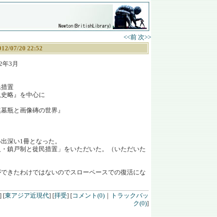
<<前
次>>
012/07/20 22:52
2年3月
民措置
史略』を中心に
墓瓶と画像磚の世界』
出深い1冊となった。
人・鎮戸制と徙民措置」をいただいた。（いただいた
ができたわけではないのでスローペースでの復活にな
]
[
東アジア近現代
]
[
拝受
]
[
コメント(0)
｜
トラックバッ
ク(0)
]