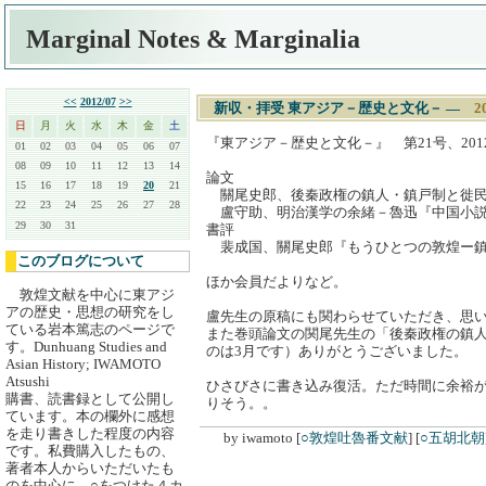
Marginal Notes & Marginalia
<<
2012/07
>>
新収・拝受 東アジア－歴史と文化－
―
2
日
月
火
水
木
金
土
『東アジア－歴史と文化－』 第21号、201
01
02
03
04
05
06
07
08
09
10
11
12
13
14
論文
15
16
17
18
19
20
21
關尾史郎、後秦政権の鎮人・鎮戸制と徙
22
23
24
25
26
27
28
盧守助、明治漢学の余緒－魯迅『中国小説
29
30
31
書評
裴成国、關尾史郎『もうひとつの敦煌ー鎮
このブログについて
ほか会員だよりなど。
敦煌文献を中心に東アジ
アの歴史・思想の研究をし
盧先生の原稿にも関わらせていただき、思い
ている岩本篤志のページで
また巻頭論文の関尾先生の「後秦政権の鎮
す。Dunhuang Studies and
のは3月です）ありがとうございました。
Asian History; IWAMOTO
Atsushi
ひさびさに書き込み復活。ただ時間に余裕
購書、読書録として公開し
りそう。。
ています。本の欄外に感想
を走り書きした程度の内容
by
iwamoto
[
○敦煌吐魯番文献
]
[
○五胡北朝
です。私費購入したもの、
著者本人からいただいたも
のを中心に、○をつけた４カ